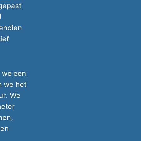
gepast 
 
endien 
ef 
 we een 
 we het 
r. We 
eter 
en, 
en 