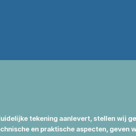
d
i
e
i
n
h
e
t
o
o
g
s
p
idelijke tekening aanlevert, stellen wij ge
chnische en praktische aspecten, geven w