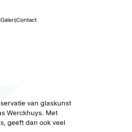
t
Galerij
Contact
t
Galerij
Contact
nservatie van glaskunst 
las Werckhuys. Met 
, geeft dan ook veel 