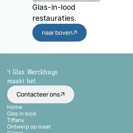
Glas-in-lood 
restauraties.
naar boven
't Glas Werckhuys
maakt het.
Contacteer ons
Home
Glas in lood
Home
Tiffany
Glas in lood
Ontwerp op maat
Tiffany